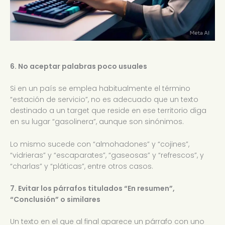
6. No aceptar palabras poco usuales
Si en un país se emplea habitualmente el término
“estación de servicio”, no es adecuado que un texto
destinado a un target que reside en ese territorio diga
en su lugar “gasolinera”, aunque son sinónimos.
Lo mismo sucede con “almohadones” y “cojines”,
“vidrieras” y “escaparates”, “gaseosas” y “refrescos”, y
“charlas” y “pláticas”, entre otros casos.
7. Evitar los párrafos titulados “En resumen”,
“Conclusión” o similares
Un texto en el que al final aparece un párrafo con uno