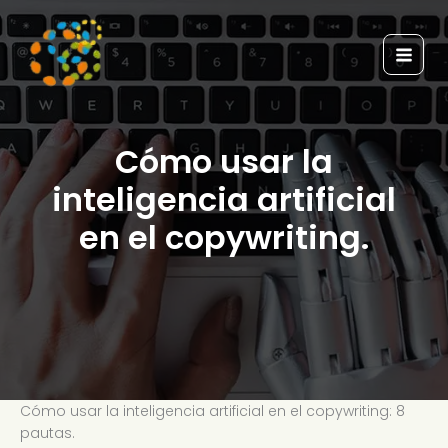
Ir
al
contenido
Cómo usar la
inteligencia artificial
en el copywriting.
Cómo usar la inteligencia artificial en el copywriting: 8
pautas.