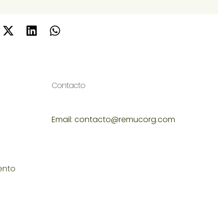
Contacto
Email: contacto@remucorg.com
ento